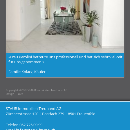
«Frau Perolini betreute uns professionell und hat sich sehr viel Zeit
für uns genommen.»
Familie Kolacz, Käufer
Copyright © 2026 STAUB Immobilien Treuhand AG
Design • Web
STAUB Immobilien Treuhand AG
Zürcherstrasse 120 | Postfach 279 | 8501 Frauenfeld
Telefon 052 725 09 99