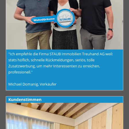
"Ich empfehle die Firma STAUB Immobilien Treuhand AG weil:
stets höflich, schnelle Rückmeldungen, seriös, tolle
Zusatzwerbung, um mehr Interessenten zu erreichen,
professionell."
Michael Domanig, Verkäufer
Kundenstimmen