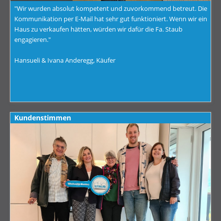
"Wir wurden absolut kompetent und zuvorkommend betreut. Die
Kommunikation per E-Mail hat sehr gut funktioniert. Wenn wir ein
Haus zu verkaufen hätten, würden wir dafür die Fa. Staub
engagieren."
Hansueli & Ivana Anderegg, Käufer
Kundenstimmen