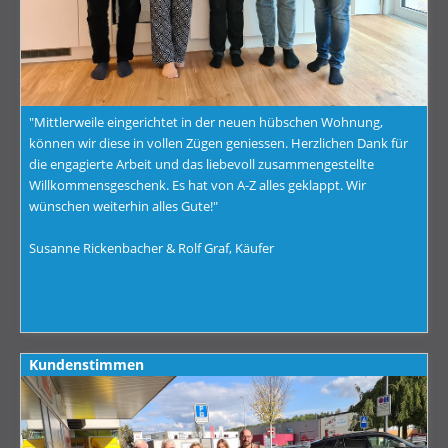
"Mittlerweile eingerichtet in der neuen hübschen Wohnung,
können wir diese in vollen Zügen geniessen. Herzlichen Dank für
die engagierte Arbeit und das liebevoll zusammengestellte
Willkommensgeschenk. Es hat von A-Z alles geklappt. Wir
wünschen weiterhin alles Gute!"
Susanne Rickenbacher & Rolf Graf, Käufer
Kundenstimmen